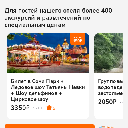
Для гостей нашего отеля более 400
экскурсий и развлечений по
специальным ценам
скидка
150
₽
Билет в Сочи Парк +
Групповая 
Ледовое шоу Татьяны Навки
водопада с
+ Шоу дельфинов +
застольем
Цирковое шоу
2050₽
221
3350₽
5
3500₽