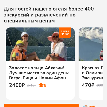
Для гостей нашего отеля более 400
экскурсий и развлечений по
специальным ценам
скидка
310
₽
Золотое кольцо Абхазии!
Красная По
Лучшие места за один день:
и Олимпийс
Гагра, Рица и Новый Афон
Экскурсия 
2400₽
470₽
5
2710₽
1000₽