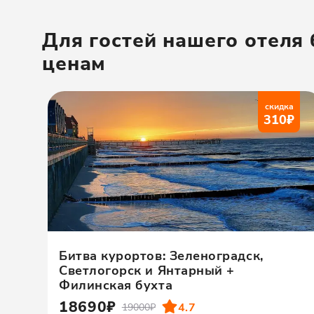
Для гостей нашего отеля
ценам
скидка
310
₽
Битва курортов: Зеленоградск,
Светлогорск и Янтарный +
Филинская бухта
18690₽
4.7
19000₽