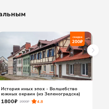
иальным
скидка
200
₽
История иных эпох - Волшебство
южных окраин (из Зеленоградска)
1800₽
4.8
2000₽